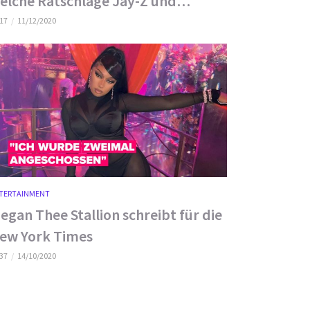
elche Ratschläge Jay-Z und
eyoncé ihr geben
:17
11/12/2020
TERTAINMENT
egan Thee Stallion schreibt für die
ew York Times
:37
14/10/2020