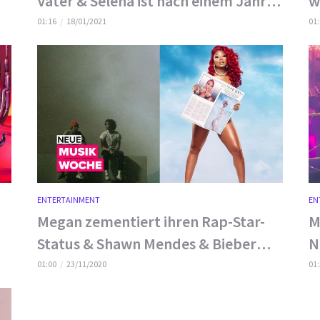
Vater & Selena ist nach einem Jahr
w
wieder da!
B
01:16
18/01/2021
01
ENTERTAINMENT
EN
Megan zementiert ihren Rap-Star-
M
Status & Shawn Mendes & Bieber
N
arbeiten zusammen
01:00
23/11/2020
01