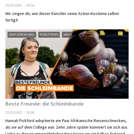
25/07/2022
04:55
Wir zeigen dir, wie dieser Künstler seine Action-Kostüme selber
fertigt!
GIANT AFRICAN SNAIL
MYBESTFRIEND
SNAILS
Beste Freunde: die Schleimbande
22/07/2022
03:00
Hannah Pickford adoptierte ein Paar Afrikanische Riesenschnecken,
als sie auf dem College war. Zehn Jahre später kümmert sie sich aus
Liebe zu diesen ungewöhnlichen Haustieren um ein halbes Dutzend