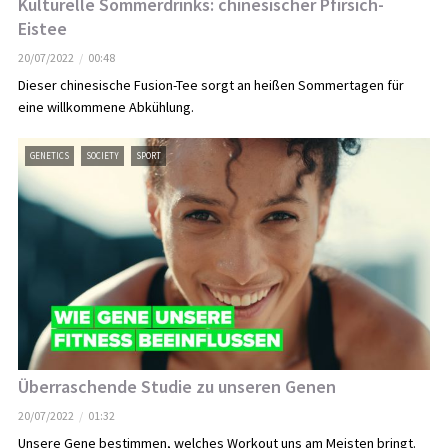
Kulturelle Sommerdrinks: chinesischer Pfirsich-
Eistee
20/07/2022
00:48
Dieser chinesische Fusion-Tee sorgt an heißen Sommertagen für
eine willkommene Abkühlung.
GENETICS
SOCIETY
SPORT
Überraschende Studie zu unseren Genen
20/07/2022
01:32
Unsere Gene bestimmen, welches Workout uns am Meisten bringt.