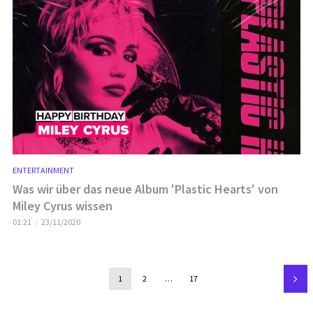
ENTERTAINMENT
Was wir über das neue Album 'Plastic Hearts' von
Miley Cyrus wissen
01:21
23/11/2020
1
2
…
17